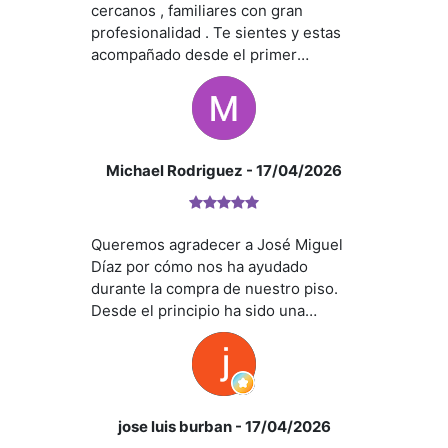
cercanos , familiares con gran
profesionalidad . Te sientes y estas
acompañado desde el primer
momento hasta el final. Juan Carlos
es una gran persona ,mil abrazos .
Michael Rodriguez
- 17/04/2026
Queremos agradecer a José Miguel
Díaz por cómo nos ha ayudado
durante la compra de nuestro piso.
Desde el principio ha sido una
persona muy cercana, muy atenta y
siempre dispuesto a ayudarnos en
todo lo que necesitábamos. Nos ha
explicado todo de forma muy clara,
ha respondido rápido cada vez que le
jose luis burban
- 17/04/2026
hemos escrito o llamado, y en todo