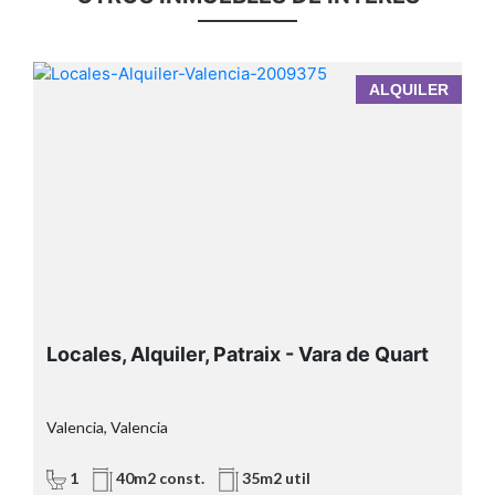
A
ALQUILER
Locales, Alquiler, Patraix - Vara de Quart
Valencia, Valencia
1
40m2 const.
35m2 util