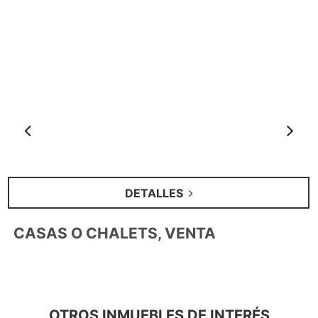
Anterior
S
DETALLES
CASAS O CHALETS, VENTA
OTROS INMUEBLES DE INTERÉS