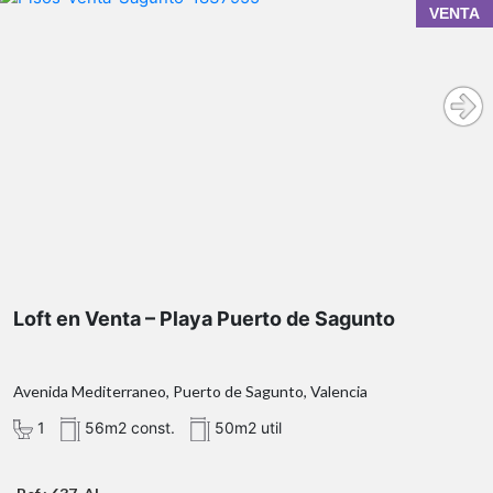
VENTA
Loft en Venta – Playa Puerto de Sagunto
loft de 56 m²
segunda planta
playa de Puerto de Sagunto
Loft en Venta – Playa Puerto de Sagunto
Avenida Mediterraneo, Puerto de Sagunto, Valencia
Balcón con vistas al mar
1
56m2 const.
50m2 util
Salón con salida a balcón
Cocina equipada