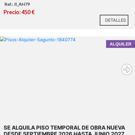
Ref.: JI_AH79
Precio: 450 €
DETALLES
Salón-comedor.
SE ALQUILA PISO TEMPORAL DE OBRA NUEVA DESDE
Cocina totalmente equipada.
ALQUILER
SEPTIEMBRE 2026 HASTA JUNIO 2027. PUERTO
Baño completo.
SAGUNTO (46520) VALENCIA
Vivienda amueblada y lista para entrar a vivir.
Ambiente tranquilo y respetuoso, ideal para el
estudio.
Alquiler de temporada para estudiantes.
Una persona por habitación.
Imprescindible acreditar matrícula o motivo de
estancia temporal.
SE ALQUILA PISO TEMPORAL DE OBRA NUEVA
No se admiten fiestas.
DESDE SEPTIEMBRE 2026 HASTA JUNIO 2027.
Se busca un ambiente de convivencia tranquilo y