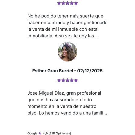
¿Qué te ofrecemos en nuestra agencia?
momento nos hemos sentido
tranquilos porque sabíamos que
No he podido tener más suerte que
estábamos en buenas manos.
haber encontrado y haber gestionado
Gracias a él, todo el proceso ha ido
la venta de mi inmueble con esta
muy bien y mucho más fácil de lo que
inmobiliaria. A su vez le doy las
imaginábamos. Da gusto encontrar a
gracias a su agente José Miguel por
personas así, que hacen su trabajo
ser tan profesional y tan buena
tan bien y además con tanta
persona,le doy mil gracias por todo lo
amabilidad. Sin duda, lo
que hizo y recomiendo a cualquier
recomendaríamos
RK GLOBAL INMOBILIARIA - ¿HABLAMOS?
persona si tiene que vender algún
Esther Grau Burriel
- 02/12/2025
inmueble a este gran equipo por si
rapidez amabilidad y transparencia
sin duda PEOPLE.
Jose Miguel Díaz, gran profesional
que nos ha asesorado en todo
momento en la venta de nuestro
piso. Lo hemos vendido a una familia
estupenda y en las 8 primeras visitas.
Un trato y una gestión inmejorable.
Google
4,9
(218 Opiniones)