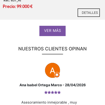
Ref.: 637_AI
Precio: 99.000 €
Baño:
DETALLES
Superficie:
Tipo:
VER MÁS
NUESTROS CLIENTES OPINAN
* En nuestra agencia contamos con el distintivo de
Ana Isabel Ortega Marco
- 28/04/2026
Agentes de Intermediación Inmobiliaria de la
Comunitat Valenciana (Número de registro RAICV
1394)
Asesoramiento inmejorable , muy