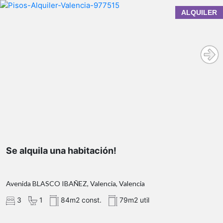
ALQUILER
habitacion disponible
Habitación mediana
450 €/mes
(disponible)
Para la entrada será necesario abonar tres
Se alquila una habitación!
mensualidades:
1 mensualidad + IVA en concepto de honorarios de
Avenida BLASCO IBAÑEZ, Valencia, Valencia
gestión inmobiliaria.
3
1
84m2 const.
79m2 util
1 mes de fianza.