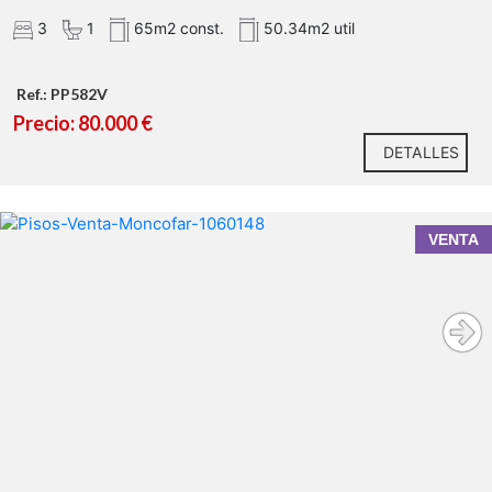
3
1
65m2 const.
50.34m2 util
Ref.: PP582V
Precio: 80.000 €
DETALLES
VENTA