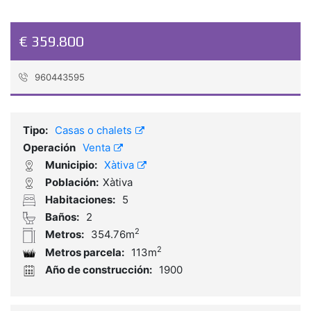
€ 359.800
960443595
Referencia:
XATV496
Tipo:
Casas o chalets
Operación
Venta
Municipio:
Xàtiva
Población:
Xàtiva
Habitaciones:
5
Baños:
2
2
Metros:
354.76m
2
Metros parcela:
113m
Año de construcción:
1900