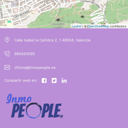
Leaflet
| ©
OpenStreetMap
contributors
Calle Isabel la Católica 2, 1 46004, Valencia
960443595
oficina@inmopeople.es
Compartir web en: