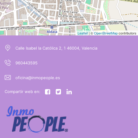
Leaflet
| ©
OpenStreetMap
contributors
Calle Isabel la Católica 2, 1 46004, Valencia
960443595
oficina@inmopeople.es
Compartir web en: