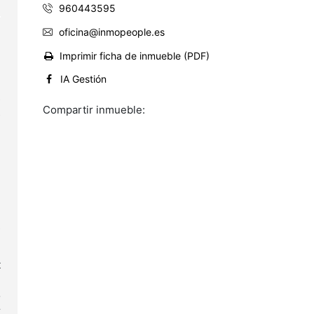
960443595
oficina@inmopeople.es
Imprimir ficha de inmueble (PDF)
e
IA Gestión
s
Compartir inmueble:
s
e
n
s
t
l
o
r