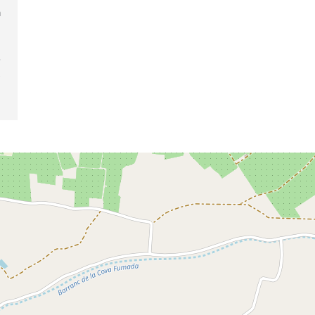
a
e
e
o
s
e