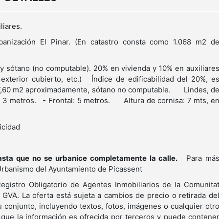
iliares.
anización El Pinar. (En catastro consta como 1.068 m2 d
 y sótano (no computable). 20% en vivienda y 10% en auxiliare
e exterior cubierto, etc.) Índice de edificabilidad del 20%, e
197,60 m2 aproximadamente, sótano no computable. Lindes, d
l : 3 metros. - Frontal: 5 metros. Altura de cornisa: 7 mts, e
ctricidad
asta que no se urbanice completamente la calle.
Para má
Urbanismo del Ayuntamiento de Picassent
egistro Obligatorio de Agentes Inmobiliarios de la Comunita
 GVA. La oferta está sujeta a cambios de precio o retirada de
 conjunto, incluyendo textos, fotos, imágenes o cualquier otr
que la información es ofrecida por terceros y puede contene