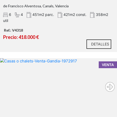
de Francisco Alventosa, Canals, Valencia
6
4
451m2 parc.
421m2 const.
358m2
util
Ref.: V4318
Precio: 418.000 €
DETALLES
VENTA