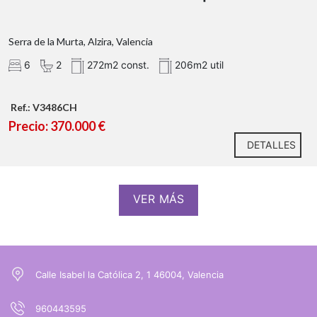
Serra de la Murta, Alzira, Valencia
6
2
272m2 const.
206m2 util
Ref.: V3486CH
Precio: 370.000 €
DETALLES
VER MÁS
Calle Isabel la Católica 2, 1 46004, Valencia
960443595