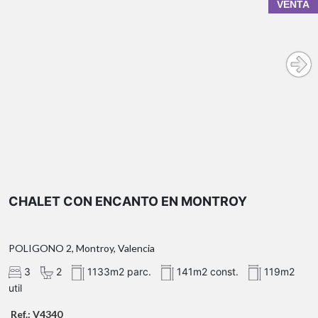
VENTA
CHALET CON ENCANTO EN MONTROY
POLIGONO 2, Montroy, Valencia
El precio publicitado es el PVP o importe de Escritur
3
2
1133m2 parc.
141m2 const.
119m2
Escrituración que dará como resultado el Valor de Adquisic
util
Transmisiones Patrimoniales que por regla general es un 1
Ref.: V4340