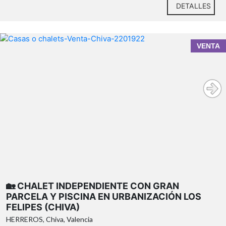
DETALLES
VENTA
chalet independiente en la
urbanización Los Felipes (Chiva)
25-
30 minutos de Valencia capital
amplia parcela de
🏡 CHALET INDEPENDIENTE CON GRAN
1.282 m²
PARCELA Y PISCINA EN URBANIZACIÓN LOS
FELIPES (CHIVA)
piscina privada de gran tamaño
HERREROS, Chiva, Valencia