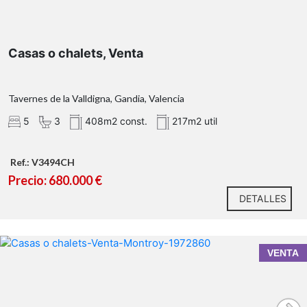
Casas o chalets, Venta
https://hisenda.gva.es/va/web/tributos/beneficis-fiscals-20
Tavernes de la Valldigna, Gandia, Valencia
5
3
408m2 const.
217m2 util
Ref.: V3494CH
Precio: 680.000 €
DETALLES
Tu próxima inversión: apartamento con licencia
VENTA
turística e ingresos demostrables!!!!!!