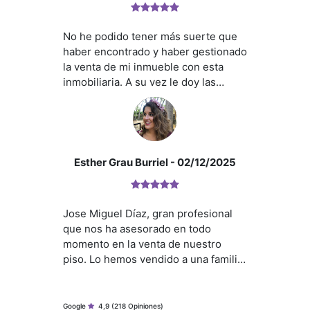
momento nos hemos sentido
tranquilos porque sabíamos que
No he podido tener más suerte que
estábamos en buenas manos.
haber encontrado y haber gestionado
Gracias a él, todo el proceso ha ido
la venta de mi inmueble con esta
muy bien y mucho más fácil de lo que
inmobiliaria. A su vez le doy las
imaginábamos. Da gusto encontrar a
gracias a su agente José Miguel por
personas así, que hacen su trabajo
110 m² construidos
ser tan profesional y tan buena
tan bien y además con tanta
3 dormitorios
persona,le doy mil gracias por todo lo
amabilidad. Sin duda, lo
2 baños completos
que hizo y recomiendo a cualquier
recomendaríamos
Amplio salón-comedor
persona si tiene que vender algún
Esther Grau Burriel
- 02/12/2025
Cocina independiente
inmueble a este gran equipo por si
TERRAZA DE 90MTS²
rapidez amabilidad y transparencia
Balcón
sin duda PEOPLE.
Armarios empotrados
Jose Miguel Díaz, gran profesional
Ascensor
que nos ha asesorado en todo
Plaza de garaje incluida
momento en la venta de nuestro
Trastero
piso. Lo hemos vendido a una familia
Vivienda luminosa
estupenda y en las 8 primeras visitas.
Buen estado de conservación
Un trato y una gestión inmejorable.
Google
4,9
(218 Opiniones)